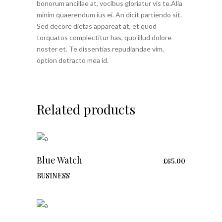
bonorum ancillae at, vocibus gloriatur vis te.Alia
minim quaerendum ius ei. An dicit partiendo sit.
Sed decore dictas appareat at, et quod
torquatos complectitur has, quo illud dolore
noster et. Te dissentias repudiandae vim,
option detracto mea id.
Related products
Blue Watch
£
65.00
ADD TO CART
BUSINESS