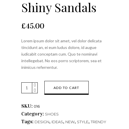
Shiny Sandals
£
45.00
Lorem ipsum dolor sit amet, vel dolor delicata
tincidunt an, ei eum ludus dolore, id augue
iudicabit conceptam cum. Quo te nominavi
intellegebat. No eos porro scriptorem, sea et
inimicus referrentur.
Shiny
ADD TO CART
Sandals
quantity
SKU:
016
Category:
SHOES
Tags:
,
,
,
,
DESIGN
IDEAS
NEW
STYLE
TRENDY