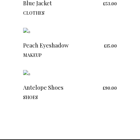
Blue Jacket
£
53.00
ADD TO CART
CLOTHES
Peach Eyeshadow
£
15.00
ADD TO CART
MAKEUP
Antelope Shoes
£
90.00
ADD TO CART
SHOES